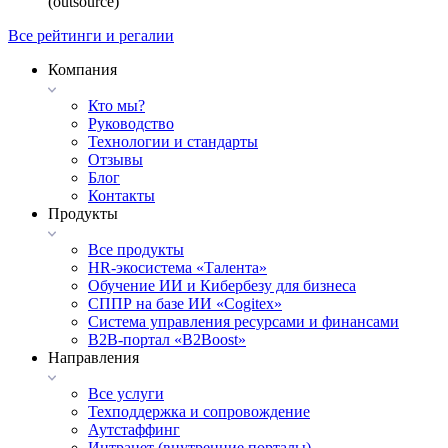
(outsource)
Все рейтинги и регалии
Компания
Кто мы?
Руководство
Технологии и стандарты
Отзывы
Блог
Контакты
Продукты
Все продукты
HR-экосистема «Талента»
Обучение ИИ и Кибербезу для бизнеса
СППР на базе ИИ «Cogitex»
Система управления ресурсами и финансами
B2B-портал «B2Boost»
Направления
Все услуги
Техподдержка и сопровождение
Аутстаффинг
Интранет (внутренние порталы)