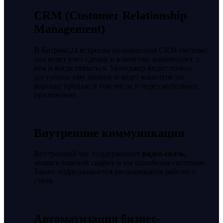
CRM (Customer Relationship
Management)
В Битрикс24 встроена полноценная CRM-система:
она ведет учет сделок и клиентов, напоминает, с
кем и когда связаться. Менеджер видит только
доступные ему данные и ведет клиентов по
воронке продаж, в том числе и через мобильное
приложение.
Внутренние коммуникации
Внутренний чат поддерживает
видео-связь
,
являясь заменой скайпу и им подобным системам.
Также поддерживается расшаривание рабочего
стола.
Автоматизация бизнес-