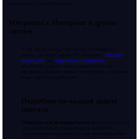
ожидания и развитие проекта.
Миграция с Sharepoint и других
систем
У нас богатый опыт миграции из Sharepoint и
других систем в Битрикс24, например,
Счетная
Палата РФ
или
портал для «Открытия»
.
Мы быстро перенесем все данные и бизнес-
процессы, наладим заново интеграции и добавим
новую функциональность.
Подробнее по каждой задаче
портала
Объединить всю информацию
: автоматизировать
документооборот (хранилище документов)
с управлением правами доступа, версионностью,