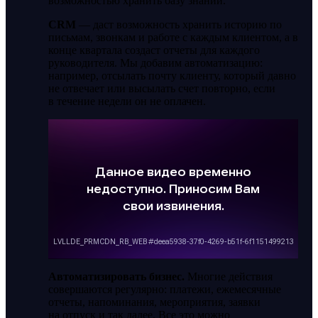
возможностью хранить базу знаний.
CRM
— даст возможность хранить историю по
письмам, звонкам и работе с каждым клиентом, а в
конце квартала создаст отчеты для каждого
руководителя. Мы добавим автоматизацию:
например, отсылать почту клиенту, который давно
не отвечает или высылать счет повторно, если
в течение недели он не оплачен.
Автоматизировать бизнес.
Многие действия
совершаются регулярно: платежи, ежемесячные
отчеты, напоминания, мероприятия, заявки
на отпуск и так далее. Все это можно