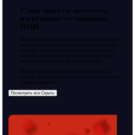
Сдача проекта: автотесты,
нагрузочное тестирование,
ПМИ
Мы пишем специальный документ: программу и
методику испытаний. По ней проводится сдача
системы. Также при сдаче проекта мы пишем
автотесты (Selenium), далее в Allure смотрим
наглядные отчеты по их прохождению.
Нагрузочное тестирование выполняется на
сервере Заказчика, мы используем Яндекс.Танк и
еще ряд сервисов.
Посмотреть все
Скрыть