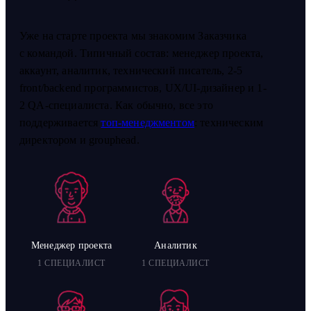
Уже на старте проекта мы знакомим Заказчика
с командой. Типичный состав: менеджер проекта,
аккаунт, аналитик, технический писатель, 2-5
front/backend программистов, UX/UI-дизайнер и 1-
2 QA-специалиста. Как обычно, все это
поддерживается
топ-менеджментом
: техническим
директором и grouphead.
Менеджер проекта
Аналитик
1 СПЕЦИАЛИСТ
1 СПЕЦИАЛИСТ