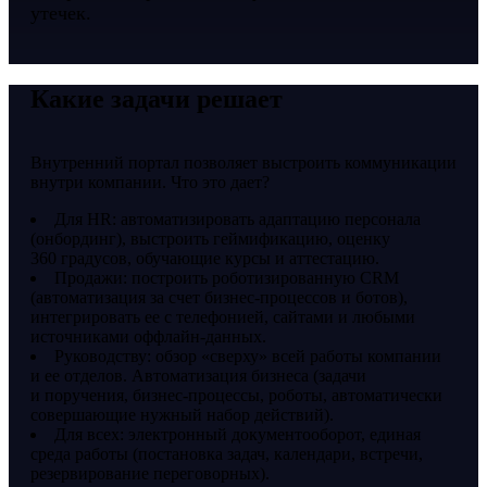
утечек.
Какие задачи решает
Внутренний портал позволяет выстроить коммуникации
внутри компании. Что это дает?
Для HR: автоматизировать адаптацию персонала
(онбординг), выстроить геймификацию, оценку
360 градусов, обучающие курсы и аттестацию.
Продажи: построить роботизированную CRM
(автоматизация за счет бизнес-процессов и ботов),
интегрировать ее с телефонией, сайтами и любыми
источниками оффлайн-данных.
Руководству: обзор «сверху» всей работы компании
и ее отделов. Автоматизация бизнеса (задачи
и поручения, бизнес-процессы, роботы, автоматически
совершающие нужный набор действий).
Для всех: электронный документооборот, единая
среда работы (постановка задач, календари, встречи,
резервирование переговорных).