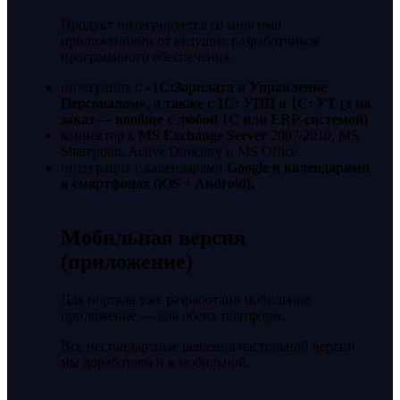
Продукт интегрируется со многими
приложениями от ведущих разработчиков
программного обеспечения.
интеграция с
«1С:Зарплата и Управление
Персоналом», а также с 1С: УПП и 1С: УТ (а на
заказ — вообще с любой 1С или ERP-системой)
коннектор к
MS Exchange Server
2007/2010, MS
Sharepoint, Active Directory и MS Office.
интеграция с календарями
Google и календарями
в смартфонах (iOS + Android).
Мобильная версия
(приложение)
Для портала уже разработано мобильное
приложение — для обеих платформ.
Все нестандартные решения настольной версии
мы доработаем и в мобильной.