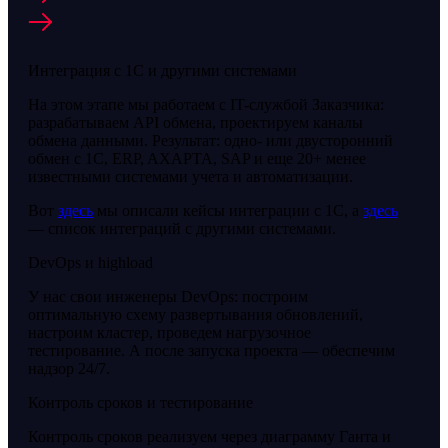
Интеграция с 1С и другими системами
На этом этапе мы работаем с IT-службой Заказчика:
разрабатываем API обмена, проектируем каналы
обмена данными. Результат: одно- или двусторонний
обмен с 1С, ERP, AXAPTA, SAP и еще 20+ менее
известными системами учета и автоматизации.
Вот
здесь
мы описали кейсы интеграции с 1С, а
здесь
— список интеграций с другими системами.
DevOps и highload
У нас свои инженеры DevOps: построим
оптимальную схему развертывания обновлений,
настроим кластер, проведем нагрузочное
тестирование. А после запуска проекта — обеспечим
надзор 24/7.
Контроль сроков и тестирование
Контроль сроков реализуем через диаграмму Ганта и