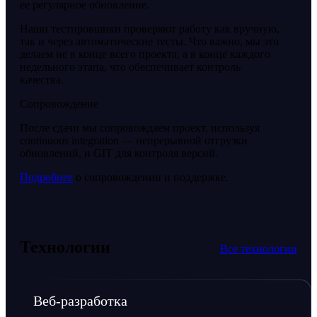
ее регулярное обновление.
Наши тестировшики проверяют работу как вручную,
так и через автоматические тесты. Что важно, мы это
делаем не в конце всего проекта, а в конце каждого
недельного этапа, что обеспечивает контроль
качества.
Сопровождение
После сдачи мы сопровождаем проект, используя
continuous integration — непрерывной отгрузки
обновлений, и GIT для контроля версий.
Подробнее
о сопровождении и поддержке.
Технологии
Все технологии
Веб-разработка