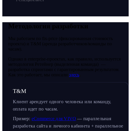
1 СПЕЦИАЛИСТ
Методология разработки
Мы работаем по fix-price (фиксированная стоимость
проекта) и T&M (аренда разработчиков/команды по
часам).
Однако в enterprise-проектах, как правило, используется
методология Ретейнер (выделенная команда) —
разработка спринтами с гарантированным результатом.
Как это работает, мы описали
здесь
.
T&M
Клиент арендует одного человека или команду,
оплата идет по часам.
Пример:
eCommerce для VIVO
— параллельная
разработка сайта и личного кабинета + параллельное