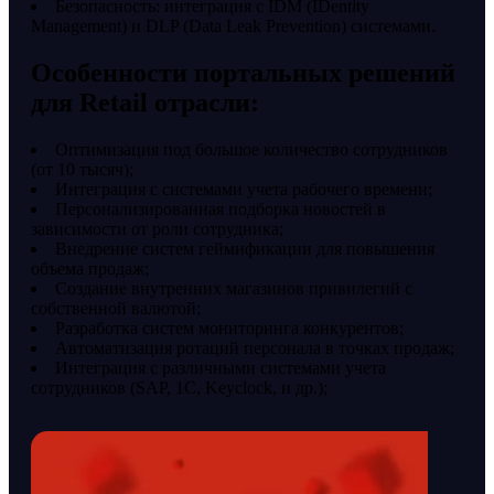
Безопасность: интеграция с IDM (IDentity
Management) и DLP (Data Leak Prevention) системами.
Особенности портальных решений
для Retail отрасли:
Оптимизация под большое количество сотрудников
(от 10 тысяч);
Интеграция с системами учета рабочего времени;
Персонализированная подборка новостей в
зависимости от роли сотрудника;
Внедрение систем геймификации для повышения
объема продаж;
Создание внутренних магазинов привилегий с
собственной валютой;
Разработка систем мониторинга конкурентов;
Автоматизация ротаций персонала в точках продаж;
Интеграция с различными системами учета
сотрудников (SAP, 1С, Keyclock, и др.);