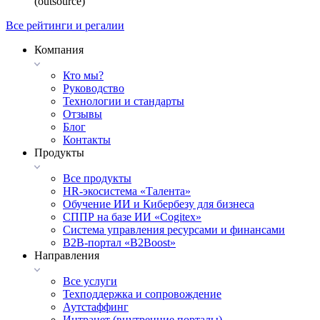
(outsource)
Все рейтинги и регалии
Компания
Кто мы?
Руководство
Технологии и стандарты
Отзывы
Блог
Контакты
Продукты
Все продукты
HR-экосистема «Талента»
Обучение ИИ и Кибербезу для бизнеса
СППР на базе ИИ «Cogitex»
Система управления ресурсами и финансами
B2B-портал «B2Boost»
Направления
Все услуги
Техподдержка и сопровождение
Аутстаффинг
Интранет (внутренние порталы)