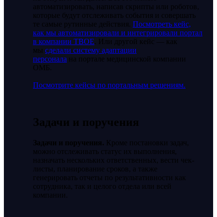
автоматизировать, написав скрипты или роботов,
которые будут отслеживать события и совершать
те самые рутинные действия.
Посмотреть кейс,
как мы автоматизировали и интегрировали портал
в компании ТВОЕ
. Или другой кейс — как
мы
сделали систему адаптации
персонала
на портале медицинской компании
ОМБ.
Посмотрите кейсы по портальным решениям.
Задачи и поручения
Задачи и поручения.
Кроме постановки задач,
можно отслеживать статус их выполнения,
назначать нескольких ответственных, вести чек-
листы, планирование сроков, а также
генерировать отчеты по результативности как
сотрудника, так и целого отдела или всей
компании.