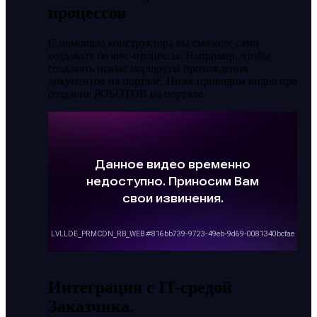
процессов
С помощью конструктора вы сможете сами
создавать бизнес-процессы. Например, чтобы
создавать новые маршруты прохождения
документов на портале. Ниже приводим видео про
создание РОБОТОВ на портале.
Интеграция с IT-средой
Заказчика.