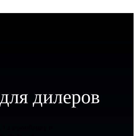
 для дилеров
, Газпромбанку и
тывающие до