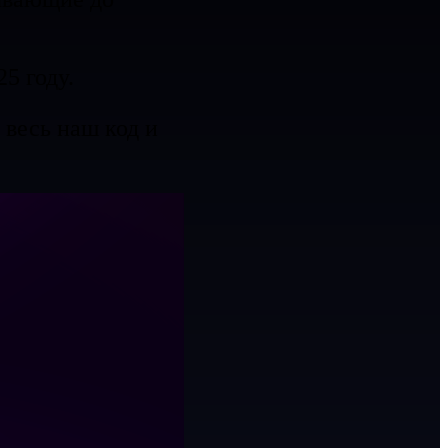
5 году.
 весь наш код и