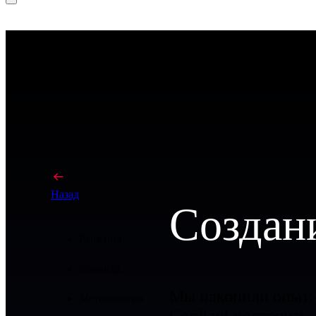
Назад
Создан
Решения
Команда
Мы накопили опыт: 
Методология
Cordiant построить