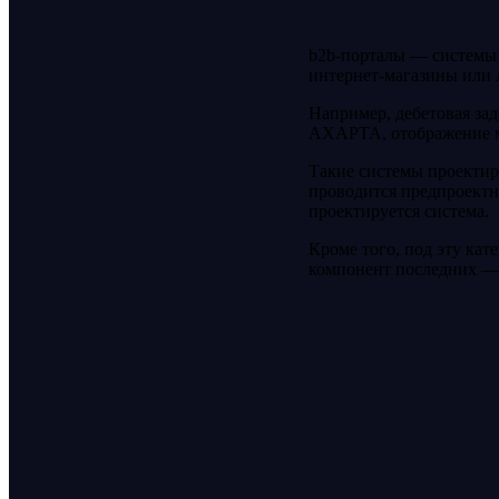
b2b-порталы — системы 
интернет-магазины или
Например, дебетовая зад
AXAPTA, отображение мн
Такие системы проектир
проводится предпроектно
проектируется система.
Кроме того, под эту ка
компонент последних —