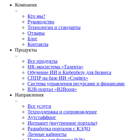
Компания
Кто мы?
Руководство
Технологии и стандарты
Отзывы
Блог
Контакты
Продукты
Все продукты
HR-экосистема «Талента»
Обучение ИИ и Кибербезу для бизнеса
СППР на базе ИИ «Cogitex»
Система управления ресурсами и финансами
B2B-портал «B2Boost»
Направления
Все услуги
Техподдержка и сопровождение
Аутстаффинг
Интранет (внутренние порталы)
Разработка порталов с КЭДО
Личные кабинеты
Порталы для бизнеса (b2b)