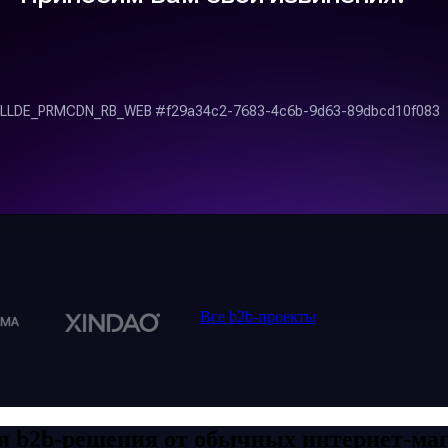
Все b2b-проекты
я b2b-решения от обычных интернет-ма