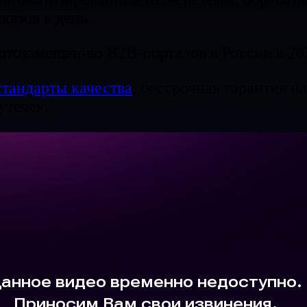
казов в день.
тозамещению B2B-порталов в России в 202
стандарты качества
, бессрочная гарантия на
утечек.