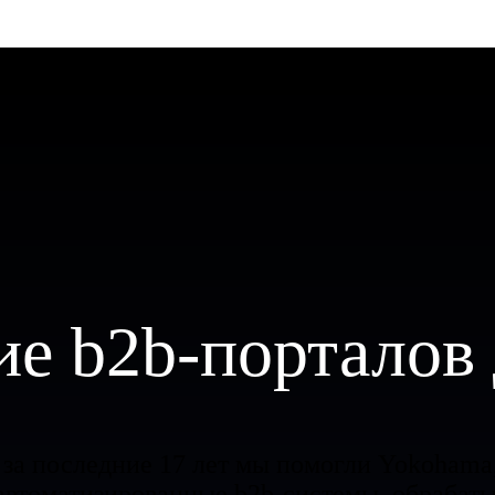
ие b2b-порталов
за последние 17 лет мы помогли Yokohama
 автоматизированные b2b-системы, обраба