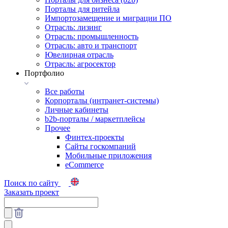
Порталы для ритейла
Импортозамещение и миграции ПО
Отрасль: лизинг
Отрасль: промышленность
Отрасль: авто и транспорт
Ювелирная отрасль
Отрасль: агросектор
Портфолио
Все работы
Корпорталы (интранет-системы)
Личные кабинеты
b2b-порталы / маркетплейсы
Прочее
Финтех-проекты
Сайты госкомпаний
Мобильные приложения
eCommerce
Поиск по сайту
Заказать проект