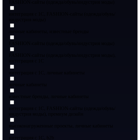
FASHION-сайты (одежда/обувь/индустрия моды)
интеграция с 1С, FASHION-сайты (одежда/обувь/
индустрия моды)
личные кабинеты, известные бренды
FASHION-сайты (одежда/обувь/индустрия моды)
FASHION-сайты (одежда/обувь/индустрия моды),
интеграция с 1С
интеграция с 1С, личные кабинеты
личные кабинеты
известные бренды, личные кабинеты
интеграция с 1С, FASHION-сайты (одежда/обувь/
индустрия моды), премиум дизайн
высоконагруженные проекты, личные кабинеты
интеграция с 1С, b2b