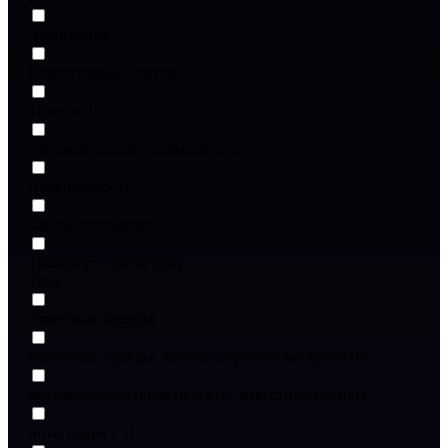
Энергетика
Нефтегазовый сектор
Телеком / IT
Автомобильная промышленность
Недвижимость
Сайты госкомпаний
Транспорт / логистика
Теги
известные бренды
известные бренды, высоконагруженные проекты
высоконагруженные проекты, известные бренды
интеграция с 1С