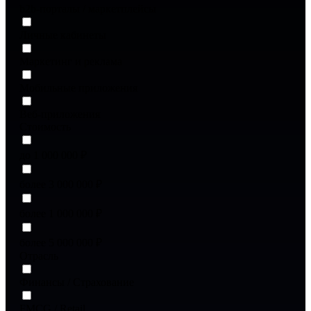
b2b-порталы / маркетплейсы
Личные кабинеты
Маркетинг и реклама
Мобильные приложения
Веб-приложения
Стоимость
до 1 000 000 ₽
более 3 000 000 ₽
более 1 000 000 ₽
более 5 000 000 ₽
Отрасль
Финансы / Страхование
FMCG / Retail