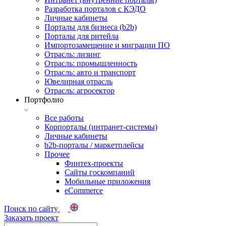
Разработка порталов с КЭДО
Личные кабинеты
Порталы для бизнеса (b2b)
Порталы для ритейла
Импортозамещение и миграции ПО
Отрасль: лизинг
Отрасль: промышленность
Отрасль: авто и транспорт
Ювелирная отрасль
Отрасль: агросектор
Портфолио
Все работы
Корпорталы (интранет-системы)
Личные кабинеты
b2b-порталы / маркетплейсы
Прочее
Финтех-проекты
Сайты госкомпаний
Мобильные приложения
eCommerce
Поиск по сайту
Заказать проект