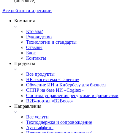
(outsource)
Все рейтинги и регалии
Компания
Кто мы?
Руководство
Технологии и стандарты
Отзывы
Блог
Контакты
Продукты
Все продукты
HR-экосистема «Талента»
Обучение ИИ и Кибербезу для бизнеса
СППР на базе ИИ «Cogitex»
Система управления ресурсами и финансами
B2B-портал «B2Boost»
Направления
Все услуги
Техподдержка и сопровождение
Аутстаффинг
Интранет (внутренние порталы)