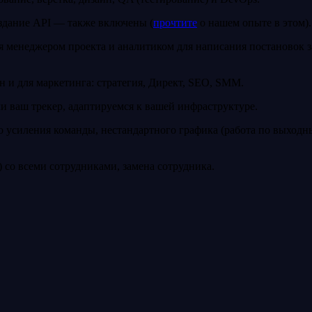
здание API — также включены (
прочтите
о нашем опыте в этом).
я менеджером проекта и аналитиком для написания постановок з
н и для маркетинга: стратегия, Директ, SEO, SMM.
ли ваш трекер, адаптируемся к вашей инфраструктуре.
о усиления команды, нестандартного графика (работа по выходн
) со всеми сотрудниками, замена сотрудника.