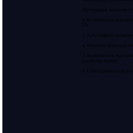
Интеграции, включая со
2. Возможность усилени
ТЗ.
3. Аутстаффинг возможе
4. Работаем через наш и
5. Возможность быстрог
нерабочее время).
6. Собеседования (видео