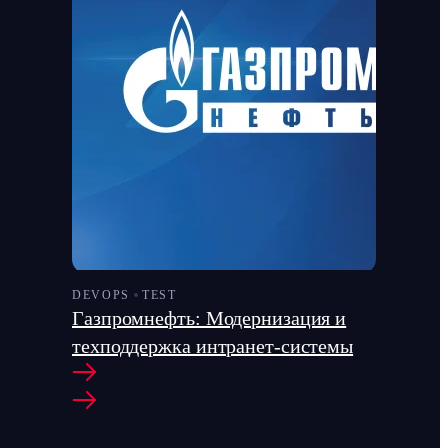
DEVOPS
TEST
Газпромнефть: Модернизация и
техподдержка интранет-системы