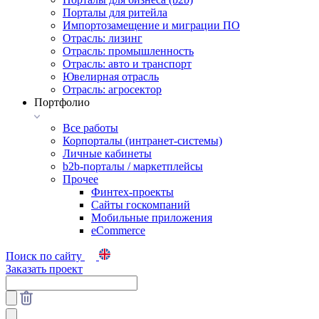
Порталы для ритейла
Импортозамещение и миграции ПО
Отрасль: лизинг
Отрасль: промышленность
Отрасль: авто и транспорт
Ювелирная отрасль
Отрасль: агросектор
Портфолио
Все работы
Корпорталы (интранет-системы)
Личные кабинеты
b2b-порталы / маркетплейсы
Прочее
Финтех-проекты
Сайты госкомпаний
Мобильные приложения
eCommerce
Поиск по сайту
Заказать проект