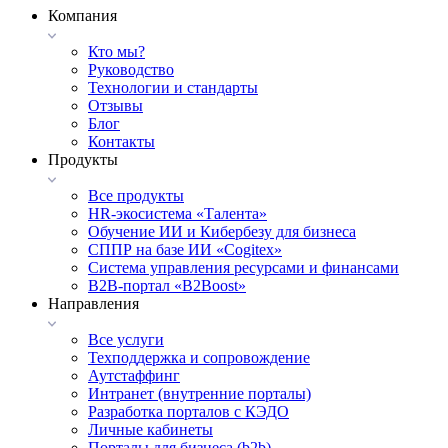
Компания
Кто мы?
Руководство
Технологии и стандарты
Отзывы
Блог
Контакты
Продукты
Все продукты
HR-экосистема «Талента»
Обучение ИИ и Кибербезу для бизнеса
СППР на базе ИИ «Cogitex»
Система управления ресурсами и финансами
B2B-портал «B2Boost»
Направления
Все услуги
Техподдержка и сопровождение
Аутстаффинг
Интранет (внутренние порталы)
Разработка порталов с КЭДО
Личные кабинеты
Порталы для бизнеса (b2b)