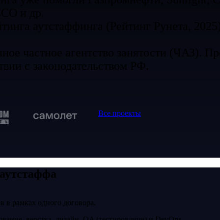
CO и др.
тинга аутстаффинга (Рейтинг Рунета, 2025
ое частное агентство занятости (ЧАЗ). Пр
твии с законодательством РФ.
Все проекты
аутстаффа
в в рамках одного договора.
вание, верстка, дизайн, QA (тестирование) и DevOps.