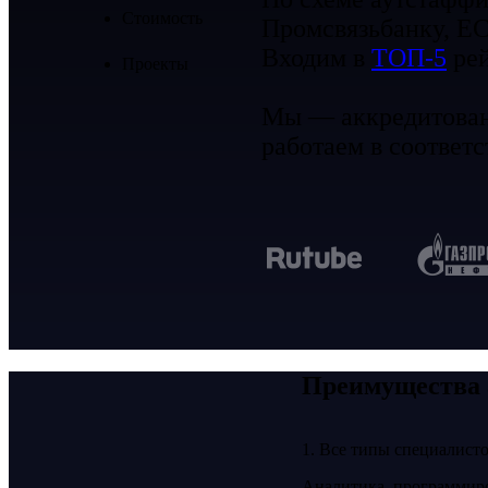
Стоимость
Промсвязьбанку, EC
Входим в
ТОП-5
рей
Проекты
Мы — аккредитованн
работаем в соответс
Преимущества 
1. Все типы специалисто
Аналитика, программиро