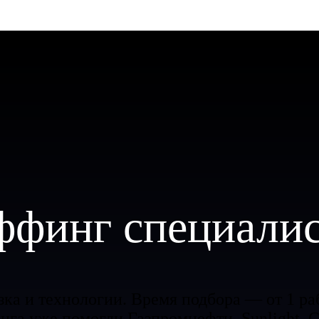
ффинг специалис
ка и технологии. Время подбора — от 1 ра
нга уже помогли Газпромнефти, Sunlight, С