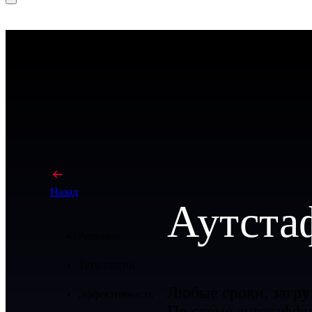
Назад
Аутста
Решения
Технологии
Любые сроки, загруз
Эффективность
По схеме аутстаффи