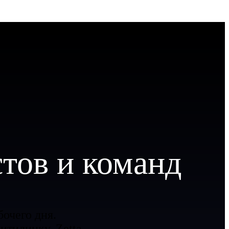
тов и команд
бочего дня.
итилинку, Zetta,