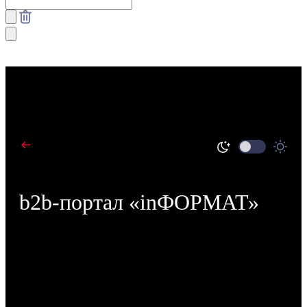
В портфолио
b2b-портал «inФОРМАТ»
Задача
разработать b2b интернет-магазин для торговой
сети, продающей ежегодно более 100 миллионов
канцелярских изделий по всей территории РФ.