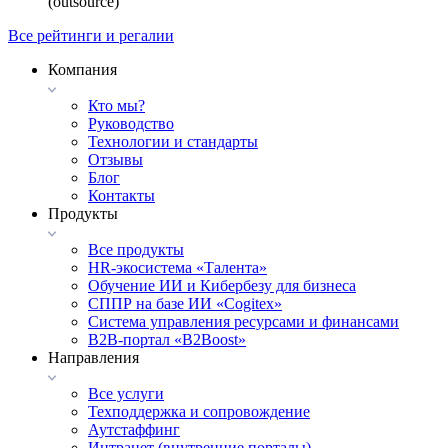
(outsource)
Все рейтинги и регалии
Компания
Кто мы?
Руководство
Технологии и стандарты
Отзывы
Блог
Контакты
Продукты
Все продукты
HR-экосистема «Талента»
Обучение ИИ и Кибербезу для бизнеса
СППР на базе ИИ «Cogitex»
Система управления ресурсами и финансами
B2B-портал «B2Boost»
Направления
Все услуги
Техподдержка и сопровождение
Аутстаффинг
Интранет (внутренние порталы)