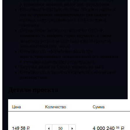
и установки лимитов заказа для сотрудников
Различные типы цен, система скидок и наценок
для сотрудников индивидуально для каждого
юрлица, интегрированные с ERP-системой
заказчика
Определение местоположения по GEO-IP,
возможность выбрать город вручную, а также
закрепить регион за отдельно взятой группой
пользователей (юр. лица)
Возможность оформления заказа для
зарегистрированных пользователей без привязки
к учетным данным (без регистрации)
Загрузка заказа из Excel в корзину на сайт
Возможность поделиться корзиной с коллегами/
руководством
Детали проекта