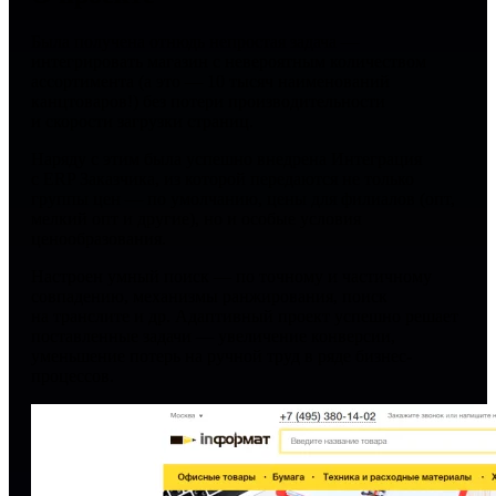
Была получена отнюдь непростая задача —
интегрировать магазин с невероятным количеством
ассортимента (а это — 10 тысяч наименований
канцтоваров!) без потери производительности
и скорости загрузки страниц.
Наряду с этим была успешно внедрена Интеграция
с ERP Заказчика, из которой передаются не только
группы цен — по умолчанию, цены для филиалов (опт,
мелкий опт и другие), но и особые условия
ценообразования.
Настроен умный поиск — по точному и частичному
совпадению, механизмы ранжирования, поиск
на транслите и др. Адаптивный проект успешно решает
поставленные задачи — увеличение конверсии,
уменьшение потерь на ручной труд в ряде бизнес-
процессов.