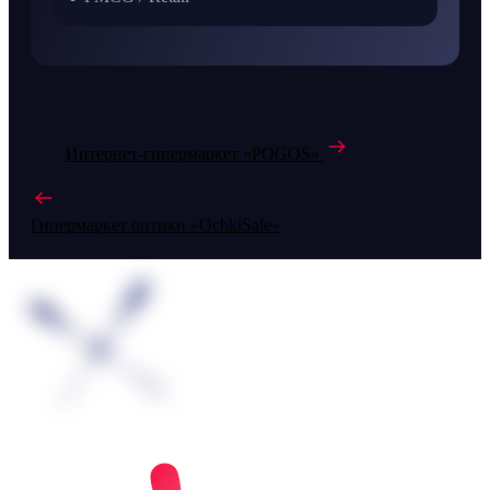
Интернет-гипермаркет «POGOS»
Гипермаркет оптики «OchkiSale»