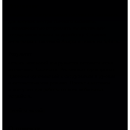
Исполнение
создана четырехуровневая система согласования
для закупок внутри Личного кабинета,
с возможностью отправлять вышестоящим
сотрудником заказы на доработку. Cложная
интеграция с системой Axapta и поиск на Sphinx.
Результат
каталог компаний выгружается автоматически
из системы Заказчика. Реализован функционал
привязки организаций к сотрудникам в ручном
и автоматическом режиме. Проект адаптивен
и доступен для работы со всех мобильных
устройств.
Перейти на сайт
О проекте