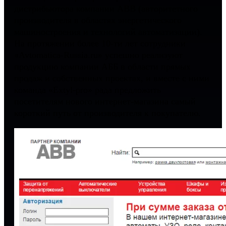
дистрибьютора компании ABB (авторитетного
производителя в областях энергетического
машиностроения и технологий автоматизации).
На протяжении более
10-ти
лет сотрудники
«Avtomatica-Russia.ru» успешно реализуют
продукцию компании АББ в области прямых
продаж и собственных проектах, и вместе с ними
команда «Extyl-pro» рада предложить
посетителям нового интернет-магазина самый
короткий путь от производителя к покупателю.