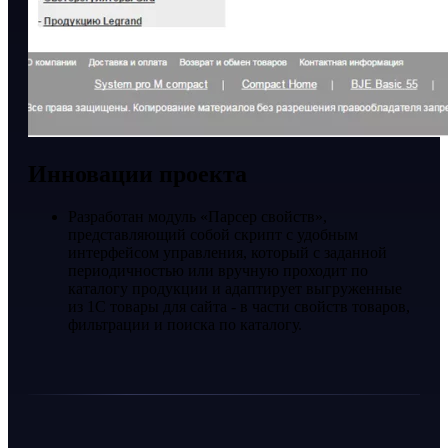
Инновации проекта
Разработан модуль «Парсер свойств»,
представляющий собой скрипт с удобным
интерфейсом управления, который с заданной
периодичностью или вручную проходит по
каталогу продукции и адаптирует выгруженные
из 1С товары для сайта - в части свойств товаров,
фильтрации и поиска по каталогу.