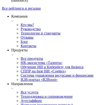
(outsource)
Все рейтинги и регалии
Компания
Кто мы?
Руководство
Технологии и стандарты
Отзывы
Блог
Контакты
Продукты
Все продукты
HR-экосистема «Талента»
Обучение ИИ и Кибербезу для бизнеса
СППР на базе ИИ «Cogitex»
Система управления ресурсами и финансами
B2B-портал «B2Boost»
Направления
Все услуги
Техподдержка и сопровождение
Аутстаффинг
Интранет (внутренние порталы)