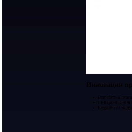
Инновации пр
Разработан скри
Синхронизация с
Разработан моду