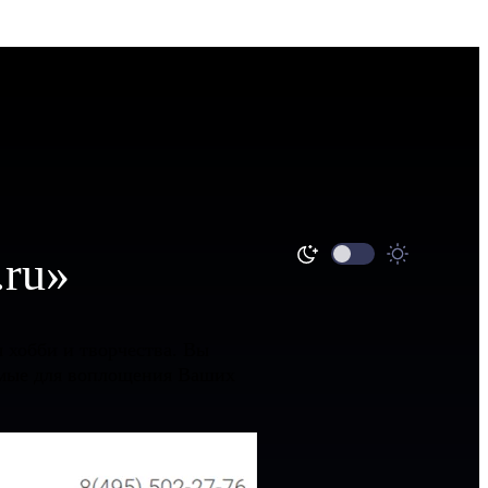
.ru»
я хобби и творчества. Вы
димые для воплощения Ваших