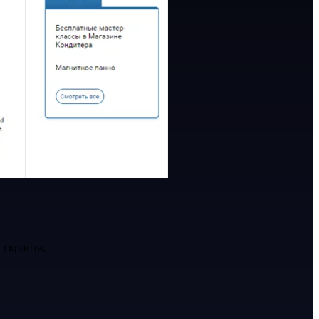
 скрипта;