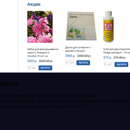
оекта
пт объединения множества каталогов в единый;
 базой данных 1С без разрыва связей с заказами после отработки
ль оповещения о наличии товара на сайте