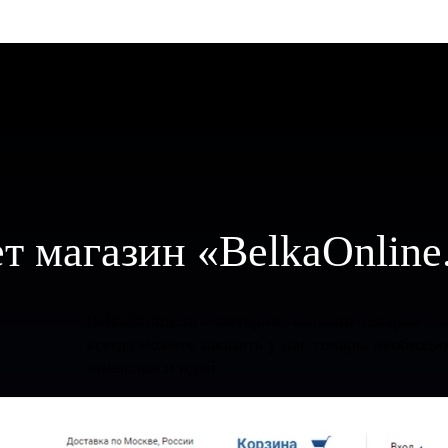
т магазин «BelkaOnline­
BelkaOnline.ru – интернет-магазин товаров дл
всегда можете заказать у нас товары необхо
замыслов и идей.