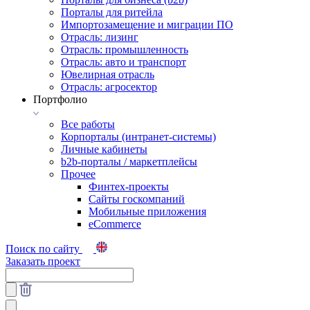
Порталы для ритейла
Импортозамещение и миграции ПО
Отрасль: лизинг
Отрасль: промышленность
Отрасль: авто и транспорт
Ювелирная отрасль
Отрасль: агросектор
Портфолио
Все работы
Корпорталы (интранет-системы)
Личные кабинеты
b2b-порталы / маркетплейсы
Прочее
Финтех-проекты
Сайты госкомпаний
Мобильные приложения
eCommerce
Поиск по сайту
Заказать проект