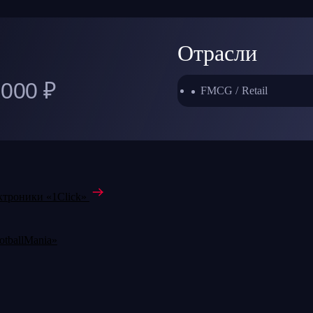
Отрасли
 000 ₽
FMCG / Retail
ктроники «1Click»
tball­Mania»