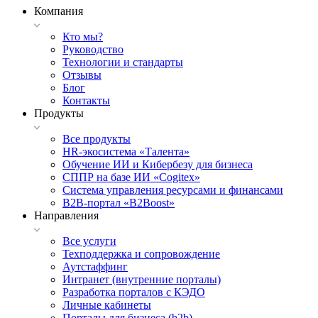
Компания
Кто мы?
Руководство
Технологии и стандарты
Отзывы
Блог
Контакты
Продукты
Все продукты
HR-экосистема «Талента»
Обучение ИИ и Кибербезу для бизнеса
СППР на базе ИИ «Cogitex»
Система управления ресурсами и финансами
B2B-портал «B2Boost»
Направления
Все услуги
Техподдержка и сопровождение
Аутстаффинг
Интранет (внутренние порталы)
Разработка порталов с КЭДО
Личные кабинеты
Порталы для бизнеса (b2b)