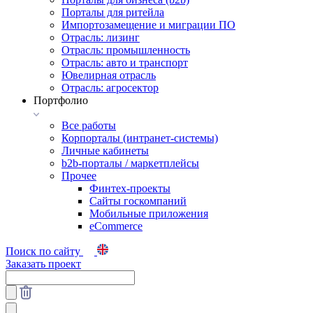
Порталы для ритейла
Импортозамещение и миграции ПО
Отрасль: лизинг
Отрасль: промышленность
Отрасль: авто и транспорт
Ювелирная отрасль
Отрасль: агросектор
Портфолио
Все работы
Корпорталы (интранет-системы)
Личные кабинеты
b2b-порталы / маркетплейсы
Прочее
Финтех-проекты
Сайты госкомпаний
Мобильные приложения
eCommerce
Поиск по сайту
Заказать проект