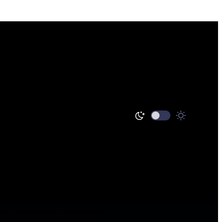
одителя икры.
резентации продукта Премиум
чета комиссии и вывода
аж реализуется кулинарная