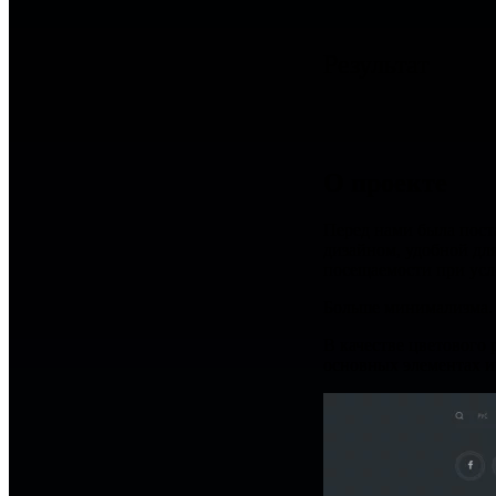
Результат
О проекте
Перед нами была пост
дизайном, удобной для
посещаемости при усл
Больше минимализма.
В качестве цветового 
основных элементах и