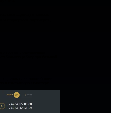
одукции.
магазин Премиум класса,
 и поддержки партнеров,
ого уровня, с безупречным
т стабильную работу при большой
ых цветов, плюс золотой цвет в
ую и изысканную атмосферу.