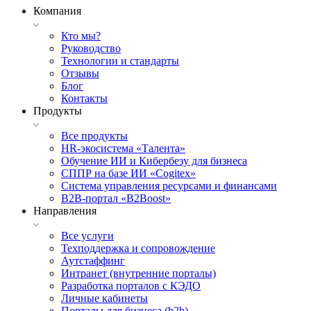
Компания
Кто мы?
Руководство
Технологии и стандарты
Отзывы
Блог
Контакты
Продукты
Все продукты
HR-экосистема «Талента»
Обучение ИИ и Кибербезу для бизнеса
СППР на базе ИИ «Cogitex»
Система управления ресурсами и финансами
B2B-портал «B2Boost»
Направления
Все услуги
Техподдержка и сопровождение
Аутстаффинг
Интранет (внутренние порталы)
Разработка порталов с КЭДО
Личные кабинеты
Порталы для бизнеса (b2b)