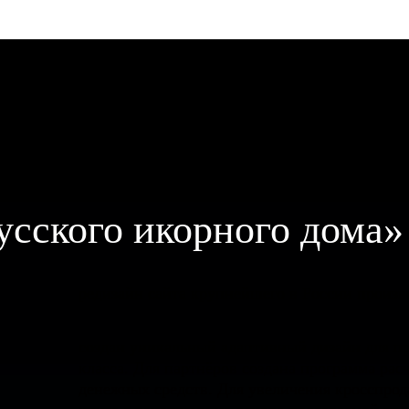
усского икорного дома»
редизайн сайта крупнейшего в России произв
создан уникальный адаптивный дизайн для п
класса. Для партнёров создана программа рас
денежных средств. Для увеличения кросспрод