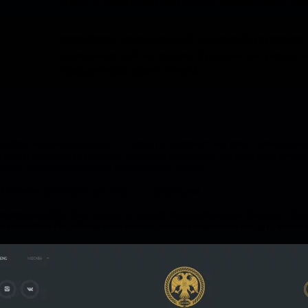
книга с рецептами на основе продаваемой пр
разработан современный, красивый интернет-
выполняющий не только функции витрины, но
привлечения посетителей
авлена непростая задача — сделать интернет-магазин премиальн
 покупателей структурой, технической базой, которая обеспечи
овии высокого качества фотографий товара.
 Главное действующее лицо — продукция!
решения выбор был сделан в пользу использования тёмных и бел
нтерфейса. Подобное сочетание цветов позволило создать дорог