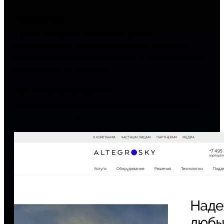
Исполнение
Проект содержит множество фишек
и интерактива. Реализован каталог решений,
а также карта представительств с возможностью
фильтрации по городам.
Достигнутый результат
Выполнен имиджевый проект в корпоративных
цветах компании.