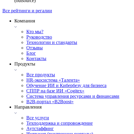
(outsource)
Все рейтинги и регалии
Компания
Кто мы?
Руководство
Технологии и стандарты
Отзывы
Блог
Контакты
Продукты
Все продукты
HR-экосистема «Талента»
Обучение ИИ и Кибербезу для бизнеса
СППР на базе ИИ «Cogitex»
Система управления ресурсами и финансами
B2B-портал «B2Boost»
Направления
Все услуги
Техподдержка и сопровождение
Аутстаффинг
Интранет (внутренние порталы)