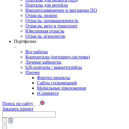
Порталы для ритейла
Импортозамещение и миграции ПО
Отрасль: лизинг
Отрасль: промышленность
Отрасль: авто и транспорт
Ювелирная отрасль
Отрасль: агросектор
Портфолио
Все работы
Корпорталы (интранет-системы)
Личные кабинеты
b2b-порталы / маркетплейсы
Прочее
Финтех-проекты
Сайты госкомпаний
Мобильные приложения
eCommerce
Поиск по сайту
Заказать проект