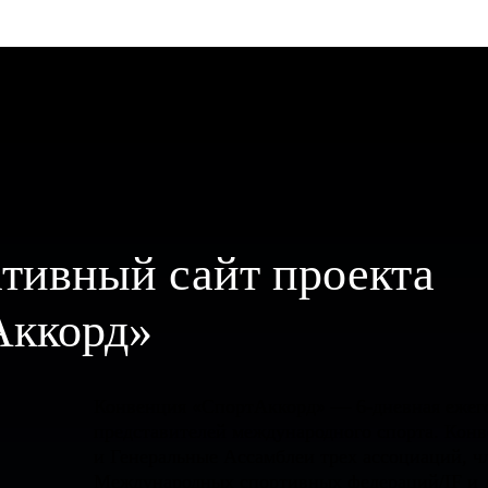
тивный сайт проекта
Аккорд»
Конвенция «СпортАккорд» — 6-дневная ежего
представителей международного спорта. Конв
и Генеральные Ассамблеи трех ассоциаций, ч
Международных спортивных федераций/IF и 