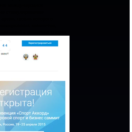
ное международное
 на стимулирование
арене, целью которого
анизационных комитетов,
ганизаций к развитию спорта.