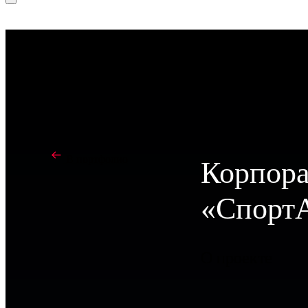
В портфолио
Корпора
«Спорт
О проекте