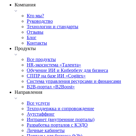
Компания
Кто мы?
Руководство
Технологии и стандарты
Отзывы
Блог
Контакты
Продукты
Все продукты
HR-экосистема «Талента»
Обучение ИИ и Кибербезу для бизнеса
СППР на базе ИИ «Cogitex»
Система управления ресурсами и финансами
B2B-портал «B2Boost»
Направления
Все услуги
Техподдержка и сопровождение
Аутстаффинг
Интранет (внутренние порталы)
Разработка порталов с КЭДО
Личные кабинеты
Порталы для бизнеса (b2b)