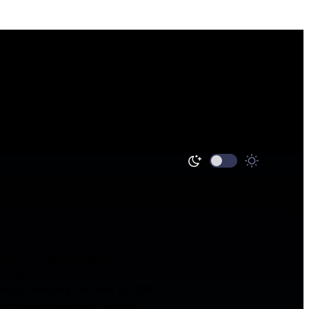
дная встреча ведущих
енция объединяет Конгресс
лены которых состоят из 109
Ассоциированных членов.