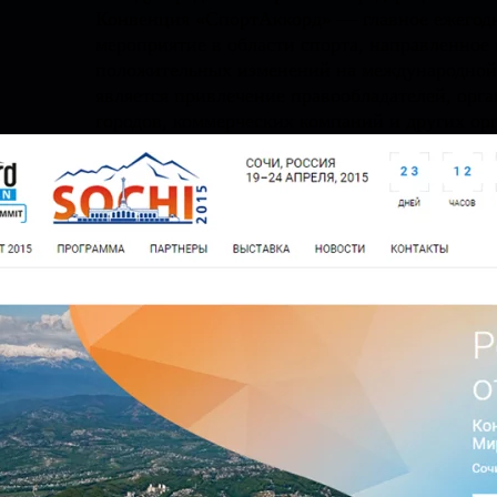
Конвенция «СпортАккорд» — главное ежегод
мероприятие в области спорта, направленное
положительных изменений на международной 
является привлечение правообладателей, орг
городов, коммерческих компаний и других ор