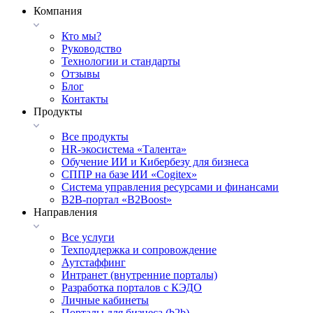
Компания
Кто мы?
Руководство
Технологии и стандарты
Отзывы
Блог
Контакты
Продукты
Все продукты
HR-экосистема «Талента»
Обучение ИИ и Кибербезу для бизнеса
СППР на базе ИИ «Cogitex»
Система управления ресурсами и финансами
B2B-портал «B2Boost»
Направления
Все услуги
Техподдержка и сопровождение
Аутстаффинг
Интранет (внутренние порталы)
Разработка порталов с КЭДО
Личные кабинеты
Порталы для бизнеса (b2b)