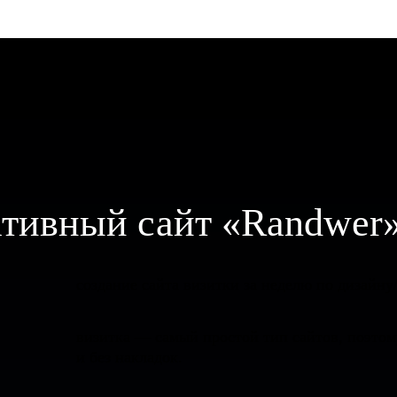
тивный сайт «Randwer
создание сайта визитки за неделю по дизайну/
визитка — самый простой тип сайтов, поэтом
и без накладок.