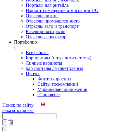
Порталы для ритейла
Импортозамещение и миграции ПО
Отрасль: лизинг
Отрасль: промышленность
Отрасль: авто и транспорт
Ювелирная отрасль
Отрасль: агросектор
Портфолио
Все работы
Корпорталы (интранет-системы)
Личные кабинеты
b2b-порталы / маркетплейсы
Прочее
Финтех-проекты
Сайты госкомпаний
Мобильные приложения
eCommerce
Поиск по сайту
Заказать проект