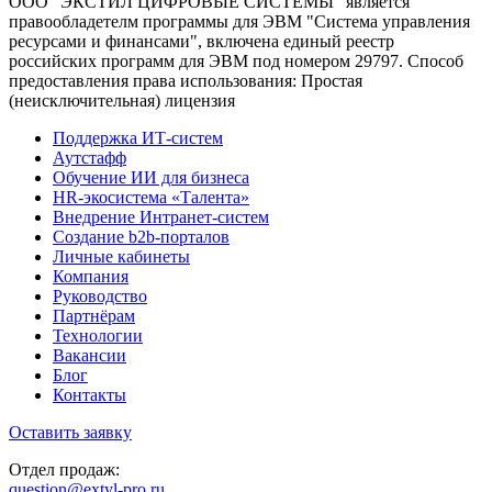
ООО "ЭКСТИЛ ЦИФРОВЫЕ СИСТЕМЫ" является
правообладетелм программы для ЭВМ "Система управления
ресурсами и финансами", включена единый реестр
российских программ для ЭВМ под номером 29797. Cпособ
предоставления права использования: Простая
(неисключительная) лицензия
Поддержка ИТ-систем
Аутстафф
Обучение ИИ для бизнеса
HR-экосистема «Талента»
Внедрение Интранет-систем
Создание b2b-порталов
Личные кабинеты
Компания
Руководство
Партнёрам
Технологии
Вакансии
Блог
Контакты
Оставить заявку
Отдел продаж:
question@extyl-pro.ru