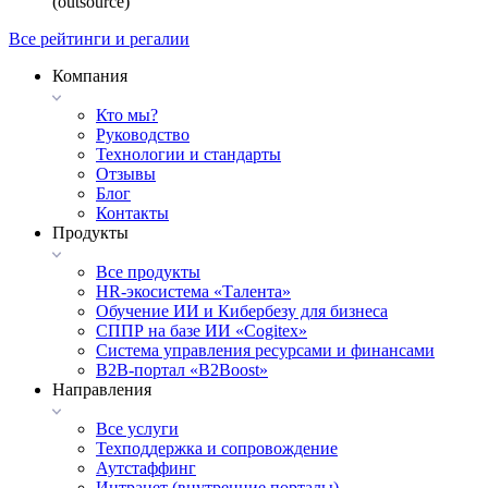
(outsource)
Все рейтинги и регалии
Компания
Кто мы?
Руководство
Технологии и стандарты
Отзывы
Блог
Контакты
Продукты
Все продукты
HR-экосистема «Талента»
Обучение ИИ и Кибербезу для бизнеса
СППР на базе ИИ «Cogitex»
Система управления ресурсами и финансами
B2B-портал «B2Boost»
Направления
Все услуги
Техподдержка и сопровождение
Аутстаффинг
Интранет (внутренние порталы)