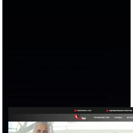
хорошим функционалом.
Исполнение
несколько раз меняли требования заказчика,
добавлялся и убирался функционал —
соответственно сроки были сдвинуты.
Интеграция телефонных номеров с интернет
магазином, программирование конечного
продукта в корзине как собирательный элемент
(продукт = тариф+номер телефона).
Результат
удобный, интуитивно понятный сайт — как
следствие, большое количество довольных
клиентов.