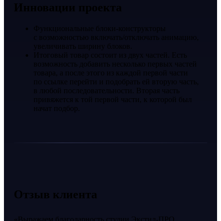
Инновации проекта
Функциональные блоки-конструкторы
с возможностью включать/отключать анимацию,
увеличивать ширину блоков.
Итоговый товар состоит из двух частей. Есть
возможность добавить несколько первых частей
товара, а после этого из каждой первой части
по ссылке перейти и подобрать ей вторую часть,
в любой последовательности. Вторая часть
привяжется к той первой части, к которой был
начат подбор.
Отзыв клиента
Выражаем благодарность студии Экстил-ПРО