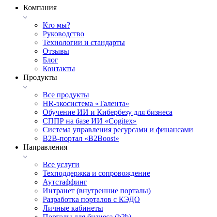
Компания
Кто мы?
Руководство
Технологии и стандарты
Отзывы
Блог
Контакты
Продукты
Все продукты
HR-экосистема «Талента»
Обучение ИИ и Кибербезу для бизнеса
СППР на базе ИИ «Cogitex»
Система управления ресурсами и финансами
B2B-портал «B2Boost»
Направления
Все услуги
Техподдержка и сопровождение
Аутстаффинг
Интранет (внутренние порталы)
Разработка порталов с КЭДО
Личные кабинеты
Порталы для бизнеса (b2b)