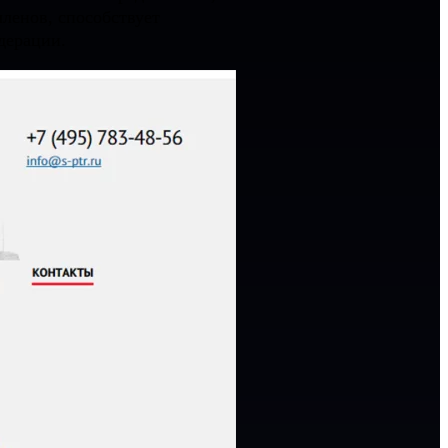
членов, способствует
дерации.