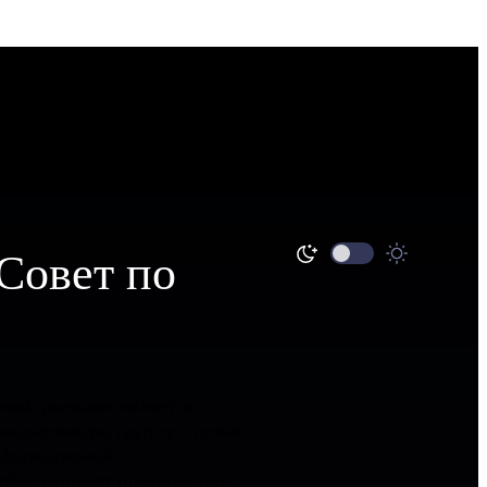
Совет по
рным рынкам» является
нициативную группу с целью
нформативной,
 обеспечивает продвижение,