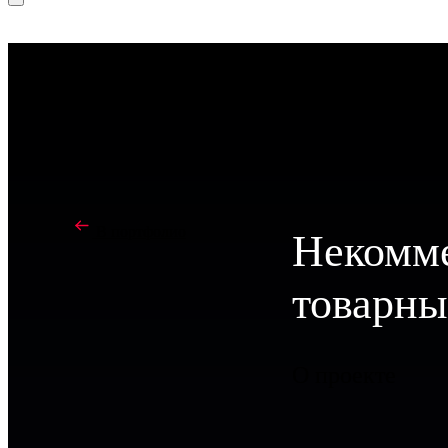
В портфолио
Некомме
товарн
О проекте