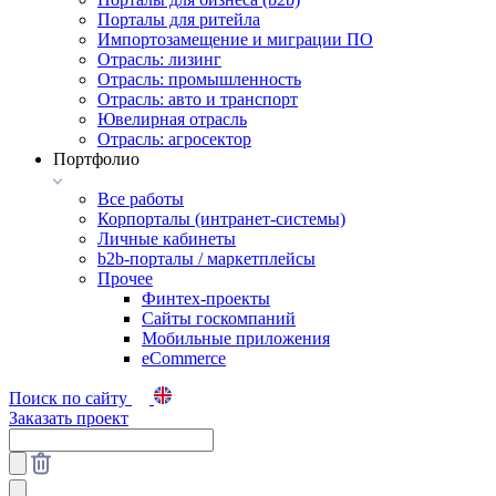
Порталы для ритейла
Импортозамещение и миграции ПО
Отрасль: лизинг
Отрасль: промышленность
Отрасль: авто и транспорт
Ювелирная отрасль
Отрасль: агросектор
Портфолио
Все работы
Корпорталы (интранет-системы)
Личные кабинеты
b2b-порталы / маркетплейсы
Прочее
Финтех-проекты
Сайты госкомпаний
Мобильные приложения
eCommerce
Поиск по сайту
Заказать проект