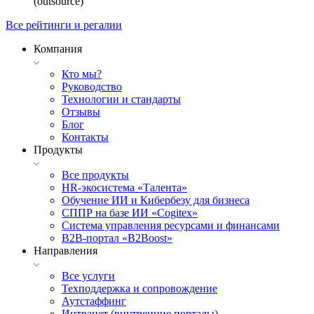
(outsource)
Все рейтинги и регалии
Компания
Кто мы?
Руководство
Технологии и стандарты
Отзывы
Блог
Контакты
Продукты
Все продукты
HR-экосистема «Талента»
Обучение ИИ и Кибербезу для бизнеса
СППР на базе ИИ «Cogitex»
Система управления ресурсами и финансами
B2B-портал «B2Boost»
Направления
Все услуги
Техподдержка и сопровождение
Аутстаффинг
Интранет (внутренние порталы)