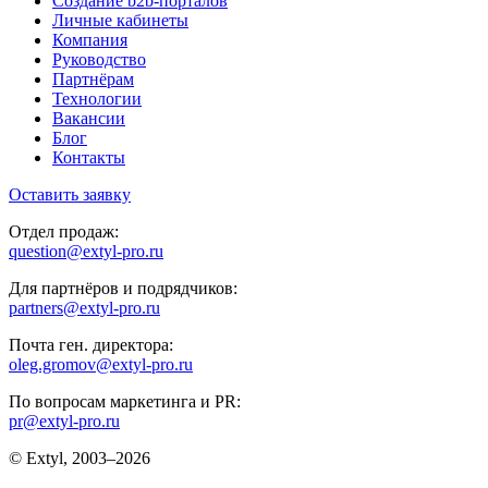
Создание b2b-порталов
Личные кабинеты
Компания
Руководство
Партнёрам
Технологии
Вакансии
Блог
Контакты
Оставить заявку
Отдел продаж:
question@extyl-pro.ru
Для партнёров и подрядчиков:
partners@extyl-pro.ru
Почта ген. директора:
oleg.gromov@extyl-pro.ru
По вопросам маркетинга и PR:
pr@extyl-pro.ru
© Extyl, 2003–2026