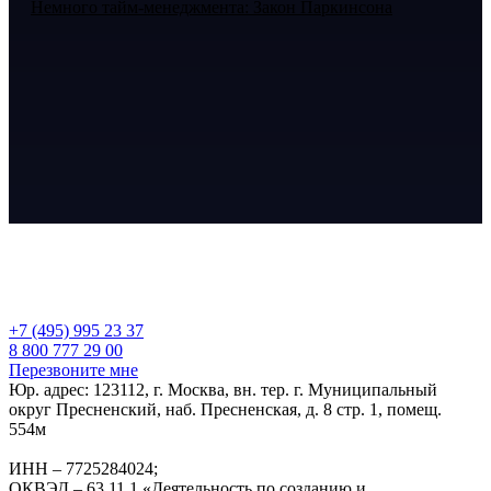
Немного тайм-менеджмента: Закон Паркинсона
+7 (495) 995 23 37
8 800 777 29 00
Перезвоните мне
Юр. адрес: 123112, г. Москва, вн. тер. г. Муниципальный
округ Пресненский, наб. Пресненская, д. 8 стр. 1, помещ.
554м
ИНН – 7725284024;
ОКВЭД – 63.11.1 «Деятельность по созданию и