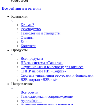
(outsource)
Все рейтинги и регалии
Компания
Кто мы?
Руководство
Технологии и стандарты
Отзывы
Блог
Контакты
Продукты
Все продукты
HR-экосистема «Талента»
Обучение ИИ и Кибербезу для бизнеса
СППР на базе ИИ «Cogitex»
Система управления ресурсами и финансами
B2B-портал «B2Boost»
Направления
Все услуги
Техподдержка и сопровождение
Аутстаффинг
Интранет (внутренние порталы)