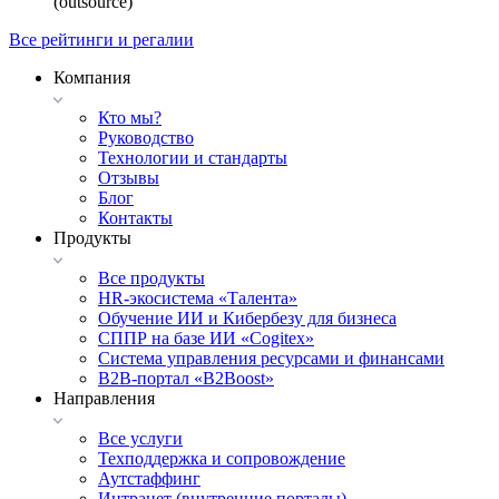
(outsource)
Все рейтинги и регалии
Компания
Кто мы?
Руководство
Технологии и стандарты
Отзывы
Блог
Контакты
Продукты
Все продукты
HR-экосистема «Талента»
Обучение ИИ и Кибербезу для бизнеса
СППР на базе ИИ «Cogitex»
Система управления ресурсами и финансами
B2B-портал «B2Boost»
Направления
Все услуги
Техподдержка и сопровождение
Аутстаффинг
Интранет (внутренние порталы)