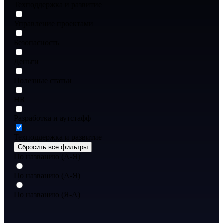
Техподдержка и развитие
Управление проектами
Безопасность
Деньги
Полезные статьи
HR
Разработка и аутстафф
Техподдержка и развитие
Сбросить все фильтры
По названию (А-Я)
По названию (А-Я)
По названию (Я-А)