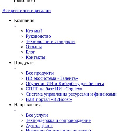
(outsource)
Все рейтинги и регалии
Компания
Кто мы?
Руководство
Технологии и стандарты
Отзывы
Блог
Контакты
Продукты
Все продукты
HR-экосистема «Талента»
Обучение ИИ и Кибербезу для бизнеса
СППР на базе ИИ «Cogitex»
Система управления ресурсами и финансами
B2B-портал «B2Boost»
Направления
Все услуги
Техподдержка и сопровождение
Аутстаффинг
Интранет (внутренние порталы)