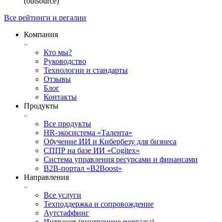
(outsource)
Все рейтинги и регалии
Компания
Кто мы?
Руководство
Технологии и стандарты
Отзывы
Блог
Контакты
Продукты
Все продукты
HR-экосистема «Талента»
Обучение ИИ и Кибербезу для бизнеса
СППР на базе ИИ «Cogitex»
Система управления ресурсами и финансами
B2B-портал «B2Boost»
Направления
Все услуги
Техподдержка и сопровождение
Аутстаффинг
Интранет (внутренние порталы)