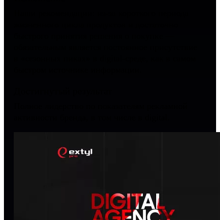
Наши рекомендации: из-за короткого периода
жизненного цикла продуктов и достаточно
быстрого принятия решения о покупке —
обязательным является постоянное присутствие
в «сезонных пиках» в digital-среде, как в самом
быстром источнике информации.
Достигнутый результат
Полное лидерство по показателям рекламной
активности бренда, в том числе в digital.