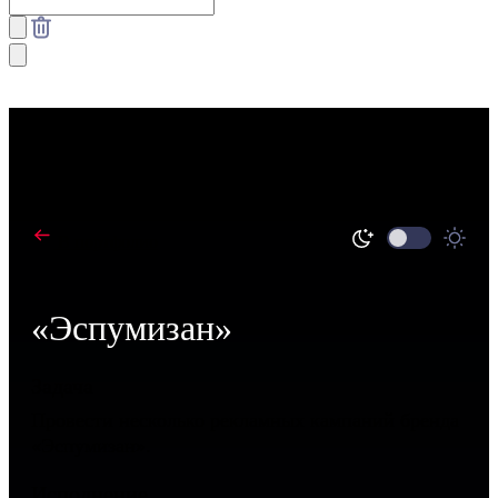
В портфолио
«Эспумизан»
Задача
Провести несколько рекламных кампаний бренда
«Эспумизан».
Исполнение