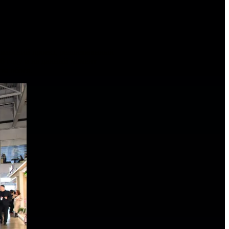
манский проект, реализованный
08 году и на данный момент
ва обоев.