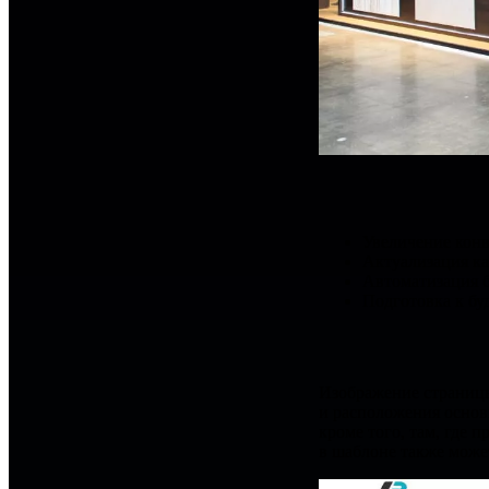
Увеличение конв
Актуализация ка
Автоматизация б
Подготовка к б
Изображение страницы
и расположения основ
кроме того, там, где 
в шаблоне также може