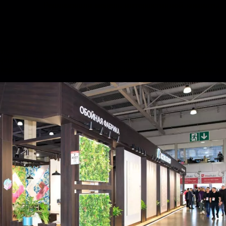
Реализовали модель интерактивной комнаты.
тву виниловых обоев «Аспект Ру» — уникальный российско-гер
родской области в г. Дзержинске. Компания была основана в 20
уверенно шагая в ногу с современными технологиями производст