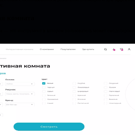
е.
я комната
а — это инструмент в котором пользователь может смоделироват