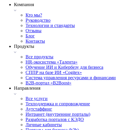
Компания
Кто мы?
Руководство
Технологии и стандарты
Отзывы
Блог
Контакты
Продукты
Все продукты
HR-экосистема «Талента»
Обучение ИИ и Кибербезу для бизнеса
СППР на базе ИИ «Cogitex»
Система управления ресурсами и финансами
B2B-портал «B2Boost»
Направления
Все услуги
Техподдержка и сопровождение
Аутстаффинг
Интранет (внутренние порталы)
Разработка порталов с КЭДО
Личные кабинеты
Порталы для бизнеса (b2b)