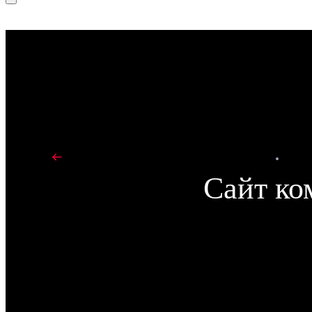
1С-БИТРИКС
JAVA
В портфолио
Сайт ко
Задача
Исполнение