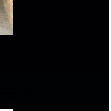
сов).
м разметки страницы, наличия
 ним могут быть произвольными,
имер, новостных), их число