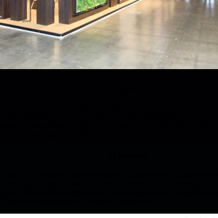
Задача
ерсии за счет нового дизайна и удобства пользования.
талога товаров (синхронизация с внешней системой).
изнеса (уменьшение потерь на ручной труд в ряде бизнес-процес
удущему продвижению сайта.
Дизайн
 сайта, ее наглядное представление. Выполняется с соблюдение
ных блоков, вида элементов. При этом тексты и иллюстрации к
предполагается вывод некоторого числа одинаковых блоков (напр
т быть произвольным (в пределах разумного).