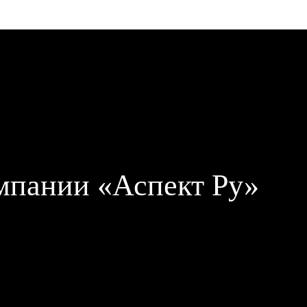
SCRIPT
мпании «Аспект Ру»
Создание сайта по производству виниловых о
Сделали интеграцию с внешней системой Зак