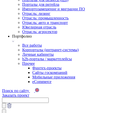
Порталы для ритейла
Импортозамещение и миграции ПО
Отрасль: лизинг
Отрасль: промышленность
Отрасль: авто и транспорт
Ювелирная отрасль
Отрасль: агросектор
Портфолио
Все работы
Корпорталы (интранет-системы)
Личные кабинеты
b2b-порталы / маркетплейсы
Прочее
Финтех-проекты
Сайты госкомпаний
Мобильные приложения
eCommerce
Поиск по сайту
Заказать проект