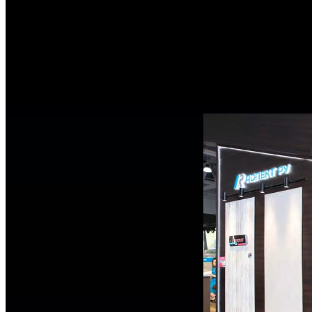
Результат
О проекте
Фабрика по производс
на территории Нижего
активно развивается, 