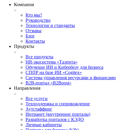
Компания
Кто мы?
Руководство
Технологии и стандарты
Отзывы
Блог
Контакты
Продукты
Все продукты
HR-экосистема «Талента»
Обучение ИИ и Кибербезу для бизнеса
СППР на базе ИИ «Cogitex»
Система управления ресурсами и финансами
B2B-портал «B2Boost»
Направления
Все услуги
Техподдержка и сопровождение
Аутстаффинг
Интранет (внутренние порталы)
Разработка порталов с КЭДО
Личные кабинеты
Порталы для бизнеса (b2b)