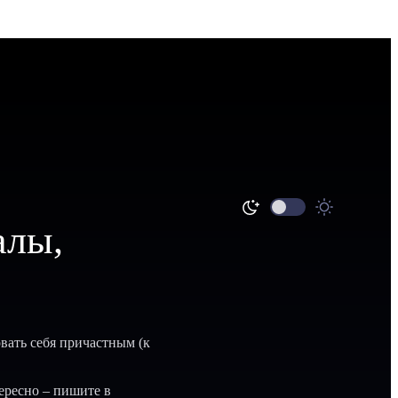
алы,
вать себя причастным (к
ересно – пишите в