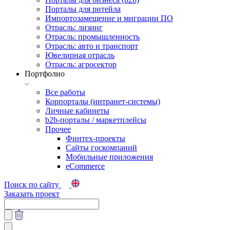
Порталы для ритейла
Импортозамещение и миграции ПО
Отрасль: лизинг
Отрасль: промышленность
Отрасль: авто и транспорт
Ювелирная отрасль
Отрасль: агросектор
Портфолио
Все работы
Корпорталы (интранет-системы)
Личные кабинеты
b2b-порталы / маркетплейсы
Прочее
Финтех-проекты
Сайты госкомпаний
Мобильные приложения
eCommerce
Поиск по сайту
Заказать проект