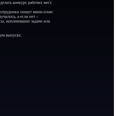
сделать конкурс рабочих мест.
е сотрудники пишут мини-план:
училось, а если нет –
сы, непонимание задачи или
щем выпуске.