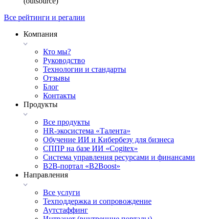
(outsource)
Все рейтинги и регалии
Компания
Кто мы?
Руководство
Технологии и стандарты
Отзывы
Блог
Контакты
Продукты
Все продукты
HR-экосистема «Талента»
Обучение ИИ и Кибербезу для бизнеса
СППР на базе ИИ «Cogitex»
Система управления ресурсами и финансами
B2B-портал «B2Boost»
Направления
Все услуги
Техподдержка и сопровождение
Аутстаффинг
Интранет (внутренние порталы)