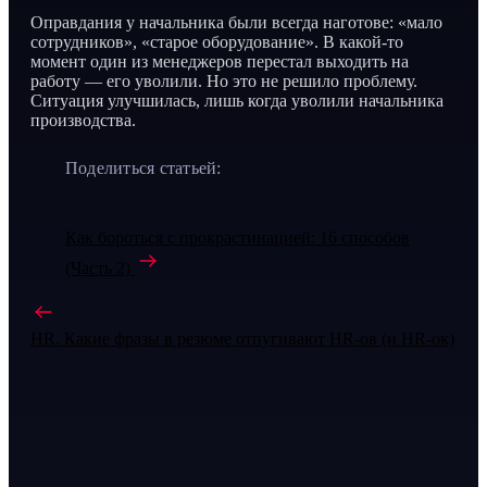
Оправдания у начальника были всегда наготове: «мало
сотрудников», «старое оборудование». В какой-то
момент один из менеджеров перестал выходить на
работу — его уволили. Но это не решило проблему.
Ситуация улучшилась, лишь когда уволили начальника
производства.
Поделиться статьей:
Как бороться с прокрастинацией: 16 способов
(Часть 2)
HR. Какие фразы в резюме отпугивают HR-ов (и HR-ок)