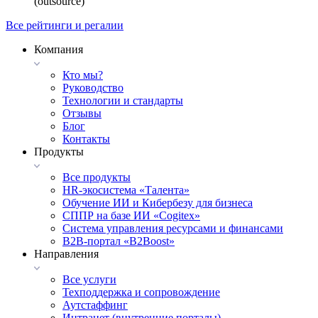
(outsource)
Все рейтинги и регалии
Компания
Кто мы?
Руководство
Технологии и стандарты
Отзывы
Блог
Контакты
Продукты
Все продукты
HR-экосистема «Талента»
Обучение ИИ и Кибербезу для бизнеса
СППР на базе ИИ «Cogitex»
Система управления ресурсами и финансами
B2B-портал «B2Boost»
Направления
Все услуги
Техподдержка и сопровождение
Аутстаффинг
Интранет (внутренние порталы)