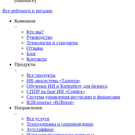
(outsource)
Все рейтинги и регалии
Компания
Кто мы?
Руководство
Технологии и стандарты
Отзывы
Блог
Контакты
Продукты
Все продукты
HR-экосистема «Талента»
Обучение ИИ и Кибербезу для бизнеса
СППР на базе ИИ «Cogitex»
Система управления ресурсами и финансами
B2B-портал «B2Boost»
Направления
Все услуги
Техподдержка и сопровождение
Аутстаффинг
Интранет (внутренние порталы)