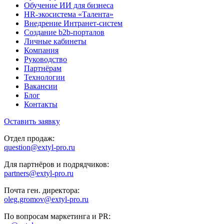
Обучение ИИ для бизнеса
HR-экосистема «Талента»
Внедрение Интранет-систем
Создание b2b-порталов
Личные кабинеты
Компания
Руководство
Партнёрам
Технологии
Вакансии
Блог
Контакты
Оставить заявку
Отдел продаж:
question@extyl-pro.ru
Для партнёров и подрядчиков:
partners@extyl-pro.ru
Почта ген. директора:
oleg.gromov@extyl-pro.ru
По вопросам маркетинга и PR: