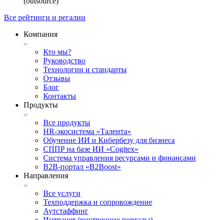
(outsource)
Все рейтинги и регалии
Компания
Кто мы?
Руководство
Технологии и стандарты
Отзывы
Блог
Контакты
Продукты
Все продукты
HR-экосистема «Талента»
Обучение ИИ и Кибербезу для бизнеса
СППР на базе ИИ «Cogitex»
Система управления ресурсами и финансами
B2B-портал «B2Boost»
Направления
Все услуги
Техподдержка и сопровождение
Аутстаффинг
Интранет (внутренние порталы)