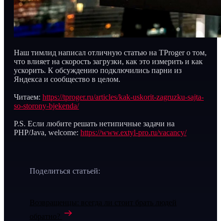
Наш тимлид написал отличную статью на TProger о том,
что влияет на скорость загрузки, как это измерить и как
ускорить. К обсуждению подключились парни из
Яндекса и сообщество в целом.
Читаем:
https://tproger.ru/articles/kak-uskorit-zagruzku-sajta-
so-storony-bjekenda/
P.S. Если любите решать нетипичные задачи на
PHP/Java, welcome:
https://www.extyl-pro.ru/vacancy/
Поделиться статьей:
Возвращенцы: всегда ли стоит брать людей
обратно?