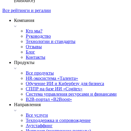
(outsource)
Все рейтинги и регалии
Компания
Кто мы?
Руководство
Технологии и стандарты
Отзывы
Блог
Контакты
Продукты
Все продукты
HR-экосистема «Талента»
Обучение ИИ и Кибербезу для бизнеса
СППР на базе ИИ «Cogitex»
Система управления ресурсами и финансами
B2B-портал «B2Boost»
Направления
Все услуги
Техподдержка и сопровождение
Аутстаффинг
Интранет (внутренние порталы)