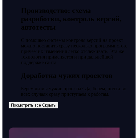
Производство: схема
разработки, контроль версий,
автотесты
С помощью системы контроля версий на проект
можно поставить сразу несколько программистов,
причем их изменения легко отслеживать. Эта же
технология применяется и при дальнейшей
поддержке сайта.
Доработка чужих проектов
Берем ли мы чужие проекты? Да, берем, почти во
всех случаях сразу приступаем к работам.
Посмотреть все
Скрыть