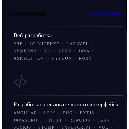
Технологии
Все технологии
Веб-разработка
PHP
1С-БИТРИКС
LARAVEL
SYMFONY
YII
ZEND
JAVA
ASP.NET (C#)
PYTHON
RUBY
Разработка пользовательского интерфейса
ANGULAR
LESS
PUG
EXTJS
JAVASCRIPT
NUXT
REACTJS
SASS
SOCKJS
STOMP
TYPESCRIPT
VUE