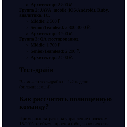
Архитектор:
2 800 ₽.
Группа 2: JAVA, mobile (iOS/Android), Ruby,
аналитика, 1C.
Middle
: 2 500 ₽.
Senior/Teamlead
: 2 800-3000 ₽.
Архитектор:
3 500 ₽.
Группа 3: QA (тестирование).
Middle
: 1 700 ₽.
Senior/Teamlead
: 2 200 ₽.
Архитектор:
2 500 ₽.
Тест-драйв
Возможен тест-драйв на 1-2 недели
(оплачиваемый).
Как рассчитать полноценную
команду?
Примерные затраты на управление проектом —
15-20% от объема проекта (общего количества