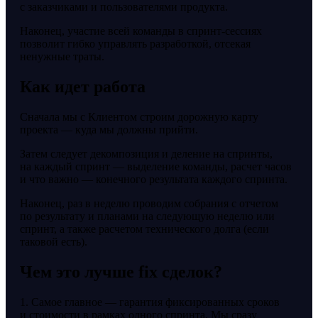
с заказчиками и пользователями продукта.
Наконец, участие всей команды в спринт-сессиях
позволит гибко управлять разработкой, отсекая
ненужные траты.
Как идет работа
Сначала мы с Клиентом строим дорожную карту
проекта — куда мы должны прийти.
Затем следует декомпозиция и деление на спринты,
на каждый спринт — выделение команды, расчет часов
и что важно — конечного результата каждого спринта.
Наконец, раз в неделю проводим собрания с отчетом
по результату и планами на следующую неделю или
спринт, а также расчетом технического долга (если
таковой есть).
Чем это лучше fix сделок?
1. Самое главное — гарантия фиксированных сроков
и стоимости в рамках одного спринта. Мы сразу