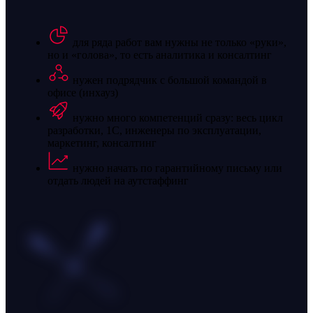
для ряда работ вам нужны не только «руки»,
но и «голова», то есть аналитика и консалтинг
нужен подрядчик с большой командой в
офисе (инхауз)
нужно много компетенций сразу: весь цикл
разработки, 1С, инженеры по эксплуатации,
маркетинг, консалтинг
нужно начать по гарантийному письму или
отдать людей на аутстаффинг