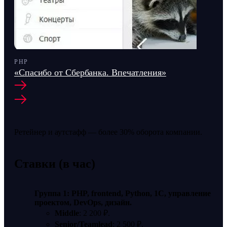
PHP
«Спасибо от Сбербанка. Впечатления»
Ретейнер и аутстафф — более 30% оборота компании.
Ставки (в час)
Группа 1: PHP, frontend, Python, 1С, управление
проектом, DevOps, дизайн.
Middle
: 2 200 ₽.
Senior/Teamlead
: 2 500 ₽.