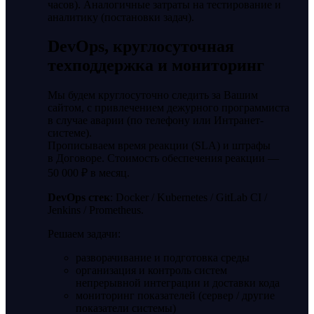
часов). Аналогичные затраты на тестирование и
аналитику (постановки задач).
DevOps, круглосуточная
техподдержка и мониторинг
Мы будем круглосуточно следить за Вашим
сайтом, с привлечением дежурного программиста
в случае аварии (по телефону или Интранет-
системе).
Прописываем время реакции (SLA) и штрафы
в Договоре. Стоимость обеспечения реакции —
50 000 ₽ в месяц.
DevOps стек
: Docker / Kubernetes / GitLab CI /
Jenkins / Prometheus.
Решаем задачи:
разворачивание и подготовка среды
организация и контроль систем
непрерывной интеграции и доставки кода
мониторинг показателей (сервер / другие
показатели системы)