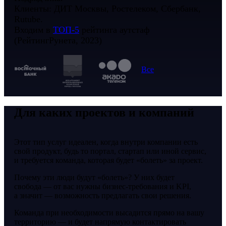
Клиенты: ДИТ Москвы, Ростелеком, Сбербанк,
Rutube.
Входим в
ТОП-5
рейтинга аутстаф
(РейтингРунета, 2023)
Все
Для каких проектов и компаний
Этот тип услуг идеален, когда внутри компании есть
свой продукт, будь то портал, стартап или иной сервис,
и требуется команда, которая будет «болеть» за проект.
Почему эти люди будут «болеть»? У них будет
свобода — от вас нужны бизнес-требования и KPI,
а значит — возможность предлагать свои решения.
Команда при необходимости высадится прямо на вашу
территорию — и будет напрямую контактировать