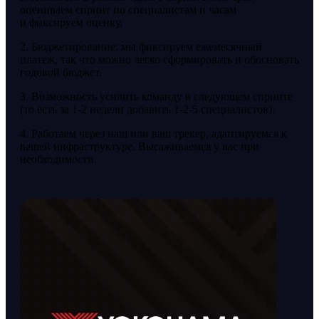
оцениваем спринт по специалистам и часам
и фиксируем оценку.
2. Бюджетирование: мы фиксируем ежемесячный
платеж, так что можно легко сформировать и обосновать
годовой бюджет.
3. Возможность усилить команду в следующем спринте
(то есть за 1-2 недели добавить 1-2-5 специалистов).
4. Работаем через наш или ваш трекер, адаптируемся к
вашей инфраструктуре. Высаживаемся у вас при
необходимости.