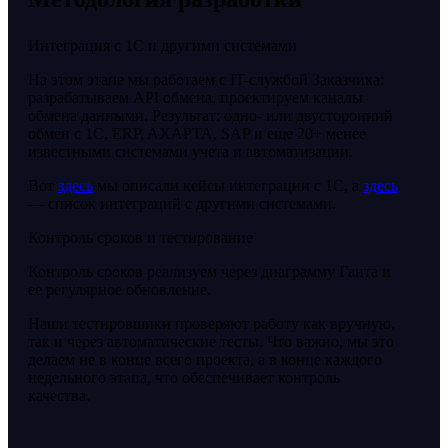
Интеграция с 1С и другими системами
На этом этапе мы работаем с IT-службой Заказчика:
разрабатываем API обмена, проектируем каналы
обмена данными. Результат: одно- или двусторонний
обмен с 1С, ERP, AXAPTA, SAP и еще 20+ менее
известными системами учета и автоматизации.
Вот
здесь
мы описали кейсы интеграции с 1С, а
здесь
— список интеграций с другими системами.
Контроль сроков и тестирование
Контроль сроков реализуем через диаграмму Ганта и
ее регулярное обновление.
Наши тестировшики проверяют работу как вручную,
так и через автоматические тесты. Что важно, мы это
делаем не в конце всего проекта, а в конце каждого
недельного этапа, что обеспечивает контроль
качества.